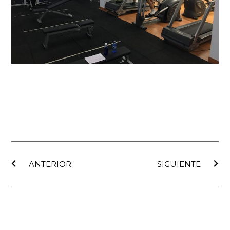
Ant
Sig
ANTERIOR
SIGUIENTE