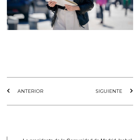
Ant
Sig
ANTERIOR
SIGUIENTE