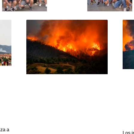
eza a
Los i