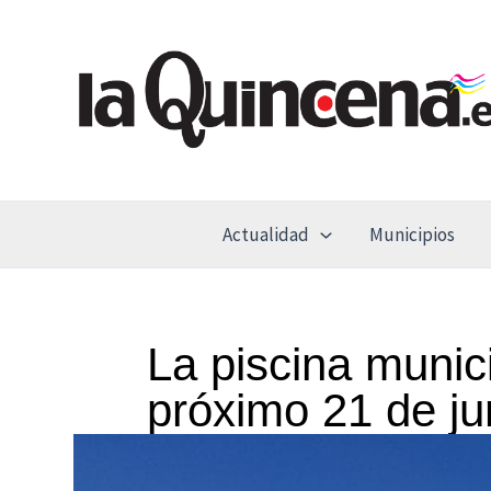
Ir
al
contenido
Actualidad
Municipios
La piscina munici
próximo 21 de ju