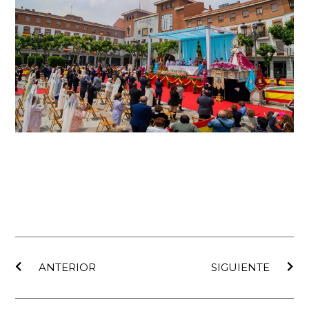
Ant
Sig
ANTERIOR
SIGUIENTE