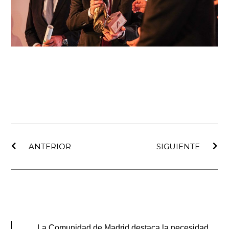
Ant
Sig
ANTERIOR
SIGUIENTE
La Comunidad de Madrid destaca la necesidad