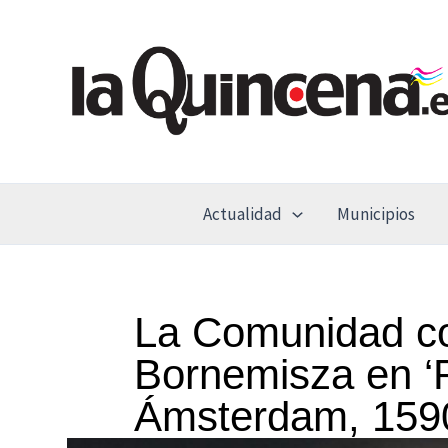
Ir
al
contenido
Actualidad
Municipios
La Comunidad co
Bornemisza en ‘R
Ámsterdam, 159