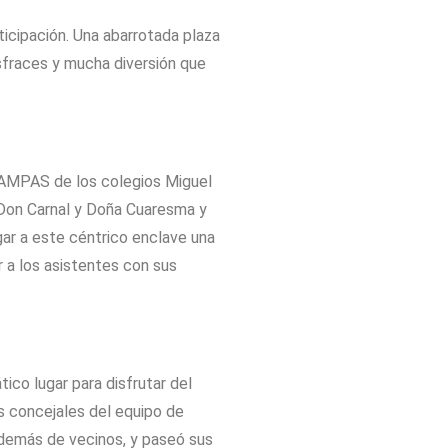
icipación. Una abarrotada plaza
sfraces y mucha diversión que
s AMPAS de los colegios Miguel
on Don Carnal y Doña Cuaresma y
gar a este céntrico enclave una
 a los asistentes con sus
ico lugar para disfrutar del
os concejales del equipo de
además de vecinos, y paseó sus