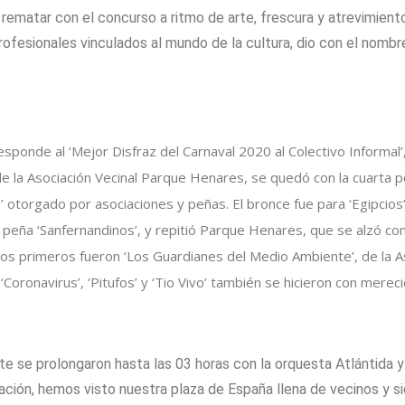
 rematar con el concurso a ritmo de arte, frescura y atrevimiento
ofesionales vinculados al mundo de la cultura, dio con el nombre
esponde al ‘Mejor Disfraz del Carnaval 2020 al Colectivo Informal’
e la Asociación Vecinal Parque Henares, se quedó con la cuarta po
 otorgado por asociaciones y peñas. El bronce fue para ‘Egipcios’, 
 peña ‘Sanfernandinos’, y repitió Parque Henares, que se alzó co
Los primeros fueron ‘Los Guardianes del Medio Ambiente’, de la As
 ‘Coronavirus’, ‘Pitufos’ y ‘Tio Vivo’ también se hicieron con merec
nte se prolongaron hasta las 03 horas con la orquesta Atlántida
pación, hemos visto nuestra plaza de España llena de vecinos y si