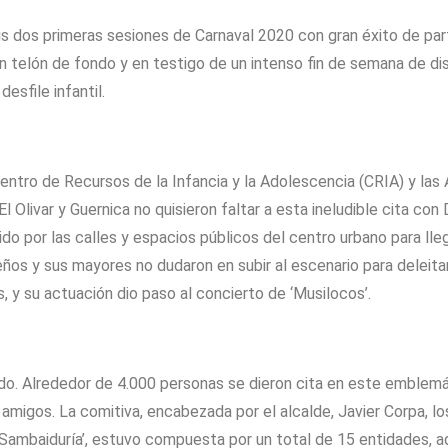
s dos primeras sesiones de Carnaval 2020 con gran éxito de part
n telón de fondo y en testigo de un intenso fin de semana de di
desfile infantil.
Centro de Recursos de la Infancia y la Adolescencia (CRIA) y la
 El Olivar y Guernica no quisieron faltar a esta ineludible cita c
ido por las calles y espacios públicos del centro urbano para lle
os y sus mayores no dudaron en subir al escenario para deleitar
, y su actuación dio paso al concierto de ‘Musilocos’.
do. Alrededor de 4.000 personas se dieron cita en este emblemát
e amigos. La comitiva, encabezada por el alcalde, Javier Corpa, l
 ‘Sambaiduría’, estuvo compuesta por un total de 15 entidades, 