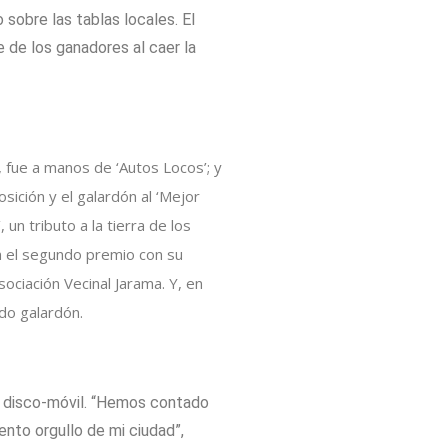
 sobre las tablas locales. El
 de los ganadores al caer la
, fue a manos de ‘Autos Locos’; y
sición y el galardón al ‘Mejor
un tributo a la tierra de los
n el segundo premio con su
ociación Vecinal Jarama. Y, en
ido galardón.
 y disco-móvil. “Hemos contado
ento orgullo de mi ciudad”,