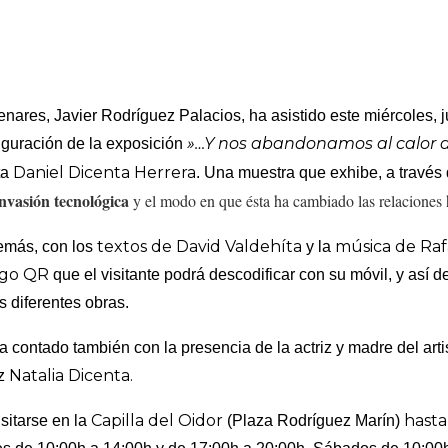
enares, Javier Rodríguez Palacios, ha asistido este miércoles, j
»…Y nos abandonamos al calor de
uguración de la exposición
Daniel Dicenta Herrera
sta
. Una muestra que exhibe, a través 
invasión tecnológica
y el modo en que ésta ha cambiado las relaciones
textos de David Valdehíta
música de Raf
emás, con los
y la
igo QR
que el visitante podrá descodificar con su móvil, y así de
s diferentes obras.
a contado también con la presencia de la actriz y madre del arti
Natalia Dicenta.
iz
Capilla del Oidor
hasta
sitarse en la
(Plaza Rodríguez Marín)