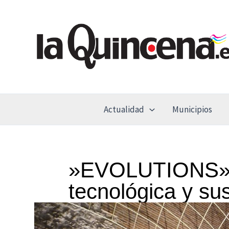
Ir
al
contenido
Actualidad
Municipios
»EVOLUTIONS» un
tecnológica y su