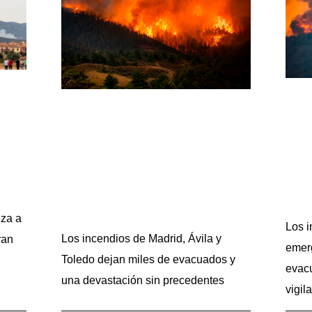
eza a
Los i
Los incendios de Madrid, Ávila y
ran
emerg
Toledo dejan miles de evacuados y
evacu
una devastación sin precedentes
vigil