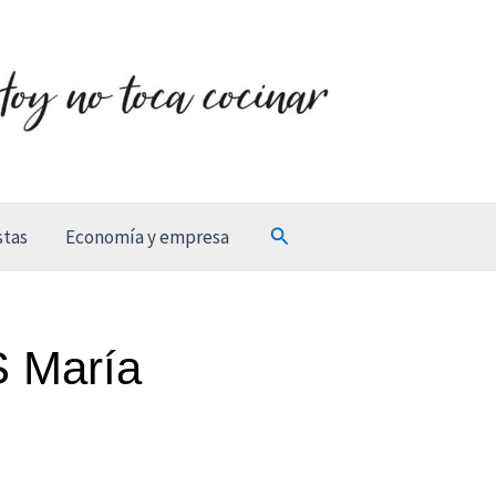
Buscar
stas
Economía y empresa
S María