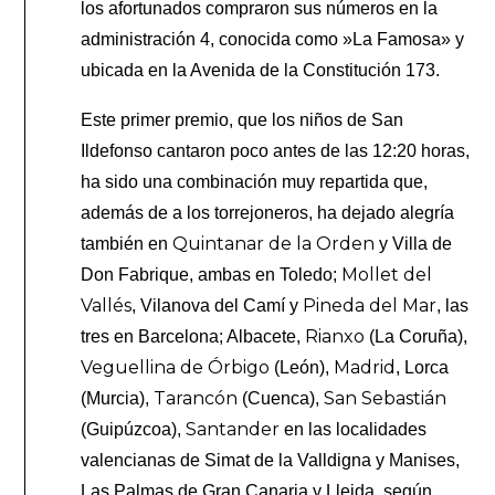
los afortunados compraron sus números en la
administración 4, conocida como »La Famosa» y
ubicada en la Avenida de
la Constitución 173.
Este primer premio, que los niños de San
Ildefonso cantaron poco antes de las 12:20 horas,
ha sido una combinación muy repartida que,
además de a los torrejoneros, ha dejado alegría
Quintanar de la Orden
también en
y Villa de
Mollet del
Don Fabrique, ambas en Toledo;
Vallés
Pineda del Mar
, Vilanova del Camí y
, las
Rianxo
tres en Barcelona; Albacete,
(La Coruña),
Veguellina de Órbigo
Madrid
(León),
, Lorca
Tarancón
San Sebastián
(Murcia),
(Cuenca),
Santander
(Guipúzcoa),
en las localidades
valencianas de Simat de la Valldigna y Manises,
Las Palmas de Gran Canaria y Lleida, según