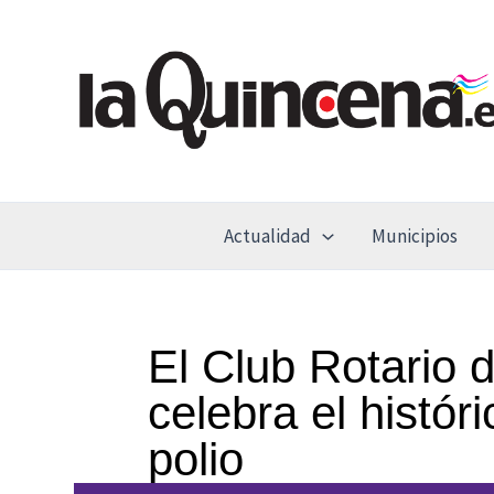
Ir
al
contenido
Actualidad
Municipios
El Club Rotario 
celebra el histó
polio