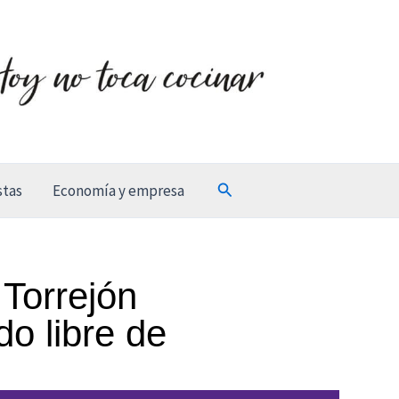
Buscar
stas
Economía y empresa
 Torrejón
do libre de