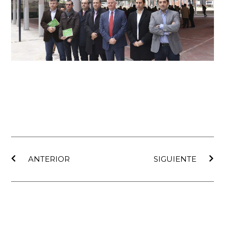
Ant
Sig
ANTERIOR
SIGUIENTE