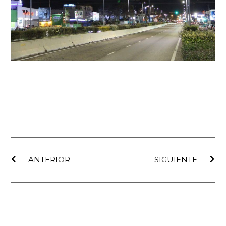
Ant
Sig
ANTERIOR
SIGUIENTE