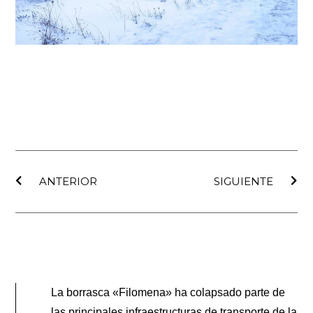
Ant
Sig
ANTERIOR
SIGUIENTE
La borrasca «Filomena» ha colapsado parte de
las principales infraestructuras de transporte de la