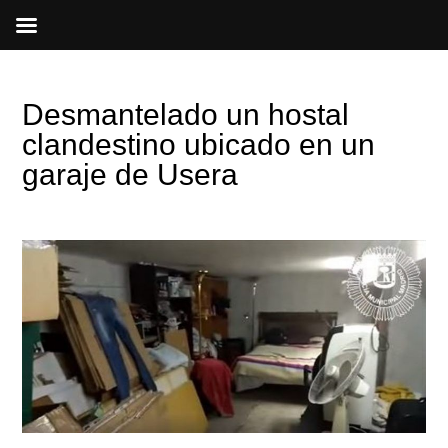
Ir
al
contenido
Desmantelado un hostal
clandestino ubicado en un
garaje de Usera