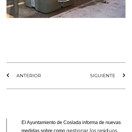
Ant
Sig
ANTERIOR
SIGUIENTE
El Ayuntamiento de Coslada informa de nuevas
gestionar los residuos
medidas sobre como