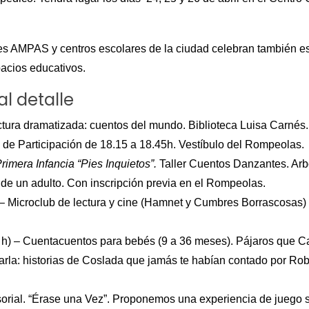
ntes AMPAS y centros escolares de la ciudad celebran también es
pacios educativos.
l detalle
ectura dramatizada: cuentos del mundo. Biblioteca Luisa Carnés.
 de Participación de 18.15 a 18.45h. Vestíbulo del Rompeolas.
rimera Infancia “Pies Inquietos”.
Taller Cuentos Danzantes. Arbor
e un adulto. Con inscripción previa en el Rompeolas.
) – Microclub de lectura y cine (Hamnet y Cumbres Borrascosas) a
15 h) – Cuentacuentos para bebés (9 a 36 meses). Pájaros que C
harla: historias de Coslada que jamás te habían contado por Rob
sorial. “Érase una Vez”. Proponemos una experiencia de juego s