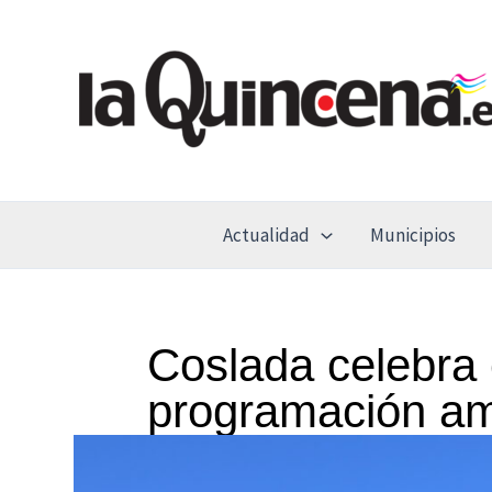
Ir
al
contenido
Actualidad
Municipios
Coslada celebra 
programación am