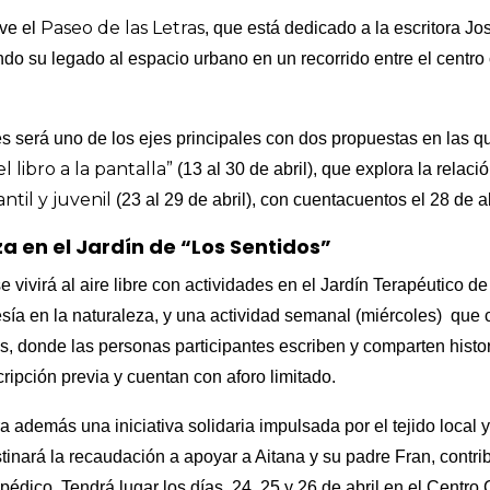
Paseo de las Letras
lve el
, que está dedicado a la escritora Jo
do su legado al espacio urbano en un recorrido entre el centro 
s será uno de los ejes principales con dos propuestas en las qu
l libro a la pantalla”
(13 al 30 de abril), que explora la relación
antil y juvenil
(23 al 29 de abril), con cuentacuentos el 28 de ab
a en el Jardín de “Los Sentidos”
e vivirá al aire libre con actividades en el Jardín Terapéutico de
sía en la naturaleza, y una actividad semanal (miércoles) que c
os, donde las personas participantes escriben y comparten histo
ripción previa y cuentan con aforo limitado.
además una iniciativa solidaria impulsada por el tejido local y 
tinará la recaudación a apoyar a Aitana y su padre Fran, contr
topédico. Tendrá lugar los días 24, 25 y 26 de abril en el Centro