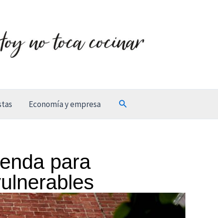
Buscar
stas
Economía y empresa
ienda para
vulnerables