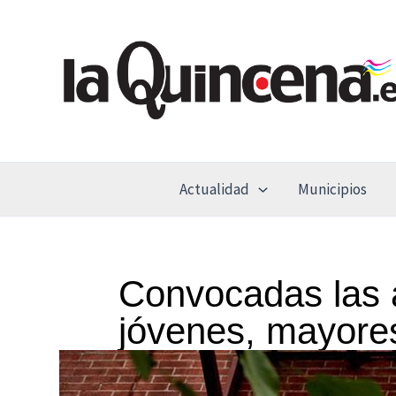
Ir
al
contenido
Actualidad
Municipios
Convocadas las a
jóvenes, mayores