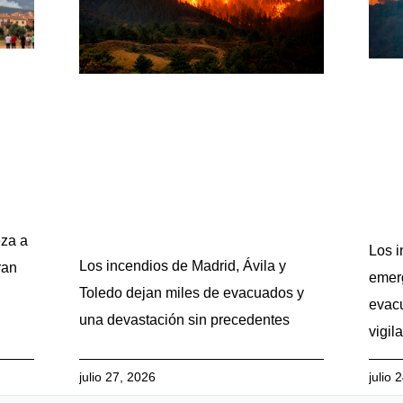
eza a
Los i
Los incendios de Madrid, Ávila y
ran
emerg
Toledo dejan miles de evacuados y
evacu
una devastación sin precedentes
vigil
julio 27, 2026
julio 