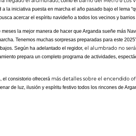
ía llegado el alumbrado
barrio del Metro
Los V
, como el
o
d a la iniciativa puesta en marcha el año pasado bajo el lema “q
busca acercar el espíritu navideño a todos los vecinos y barrio
e meses la mejor manera de hacer que Arganda sueñe más Na
archa. Tenemos muchas sorpresas preparadas para este 2025”
el alumbrado no será
rabajos. Según ha adelantado el regidor,
amiento prepara un completo programa de actividades, espectá
más detalles sobre el encendido of
 el consistorio ofrecerá
lenar de luz, ilusión y espíritu festivo todos los rincones de Arg