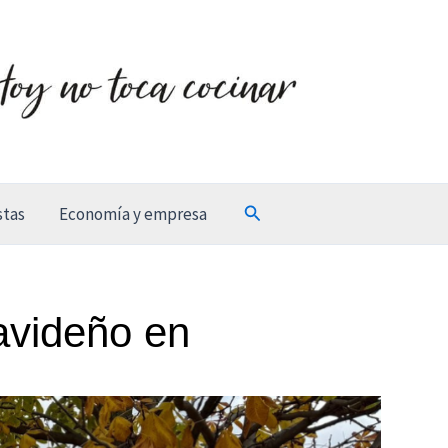
Buscar
stas
Economía y empresa
avideño en