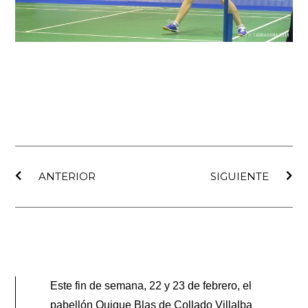
Ant
Sig
ANTERIOR
SIGUIENTE
Este fin de semana, 22 y 23 de febrero, el
pabellón Quique Blas de Collado Villalba