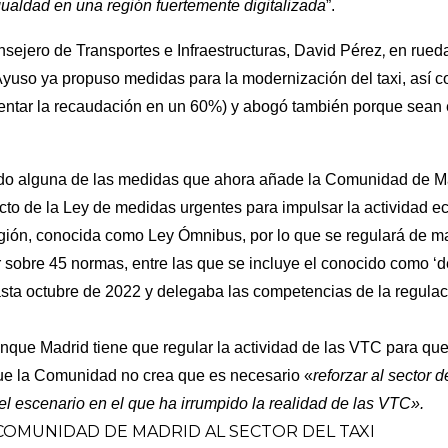
gualdad en una región fuertemente digitalizada
”.
,
onsejero de Transportes e Infraestructuras, David Pérez
en rueda
 Ayuso ya propuso medidas para la modernización del taxi, así c
umentar la recaudación en un 60%) y abogó también porque sea
do alguna de las medidas que ahora añade la Comunidad de Ma
cto de la Ley de medidas urgentes para impulsar la actividad 
egión, conocida como Ley Ómnibus, por lo que se regulará de m
sobre 45 normas, entre las que se incluye el conocido como ‘de
asta octubre de 2022 y delegaba las competencias de la regulac
.
que Madrid tiene que regular la actividad de las VTC para que 
que la Comunidad no crea que es necesario «
reforzar al sector 
del escenario en el que ha irrumpido la realidad de las VTC».
COMUNIDAD DE MADRID AL SECTOR DEL TAXI