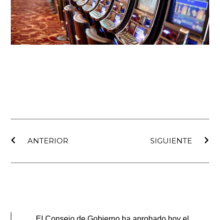
Ant
Sig
ANTERIOR
SIGUIENTE
El Consejo de Gobierno ha aprobado hoy el