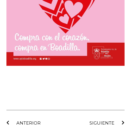
Ant
Sig
ANTERIOR
SIGUIENTE