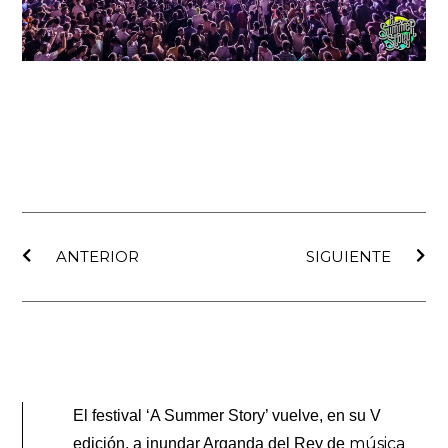
Ant
Sig
ANTERIOR
SIGUIENTE
El festival ‘A Summer Story’ vuelve, en su V
música
edición, a inundar Arganda del Rey de