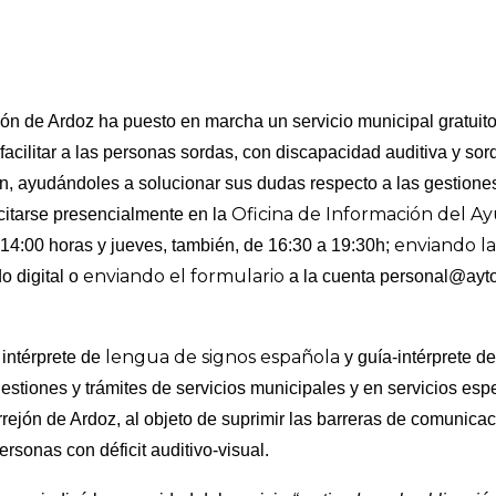
jón de Ardoz ha puesto en marcha un servicio municipal gratuit
facilitar
a las personas sordas, con discapacidad auditiva y sor
ón, ayudándoles a solucionar sus dudas respecto a las gestione
Oficina de Información del A
citarse presencialmente en la
enviando la
 14:00 horas y jueves, también, de 16:30 a 19:30h;
enviando el
formulario
do digital o
a la
cuenta personal@ayto
lengua de signos española
 intérprete de
y guía-intérprete d
tiones y trámites de servicios municipales y en servicios espe
rejón de Ardoz, al objeto de suprimir las barreras de comunica
rsonas con déficit auditivo-visual.