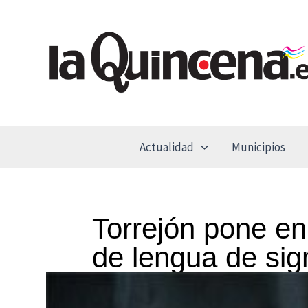
Ir
al
contenido
Actualidad
Municipios
Torrejón pone en
de lengua de sig