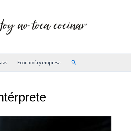
Buscar
stas
Economía y empresa
ntérprete