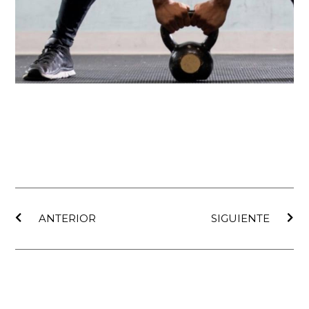
Ant
Sig
ANTERIOR
SIGUIENTE