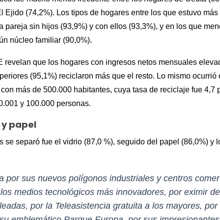
l Ejido (74,2%). Los tipos de hogares entre los que estuvo más 
 pareja sin hijos (93,9%) y con ellos (93,3%), y en los que men
n núcleo familiar (90,0%).
E revelan que los hogares con ingresos netos mensuales elev
eriores (95,1%) reciclaron más que el resto. Lo mismo ocurrió
on más de 500.000 habitantes, cuya tasa de reciclaje fue 4,7 
50.001 y 100.000 personas.
 y papel
s se separó fue el vidrio (87,0 %), seguido del papel (86,0%) y 
a por sus nuevos polígonos industriales y centros comerc
 los medios tecnológicos más innovadores, por eximir del
eadas, por la Teleasistencia gratuita a los mayores, por 
r su emblemático Parque Europa, por sus impresionante