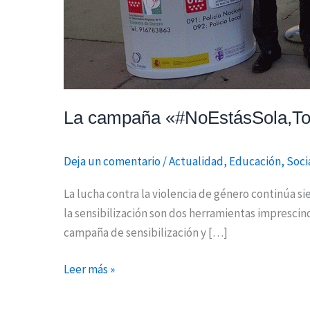
La campaña «#NoEstásSola,Torre
Deja un comentario
/
Actualidad
,
Educación
,
Soci
La lucha contra la violencia de género continúa sie
la sensibilización son dos herramientas imprescin
campaña de sensibilización y […]
Leer más »