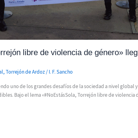
jón libre de violencia de género» lleg
al
,
Torrejón de Ardoz
/
I. F. Sancho
ndo uno de los grandes desafíos de la sociedad a nivel global y p
dibles. Bajo el lema «#NoEstásSola, Torrejón libre de violencia