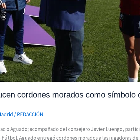
lucen cordones morados como símbolo co
Madrid
/
REDACCIÓN
acio Aguado; acompañado del consejero Javier Luengo, particip
de Fútbol. Aguado entregó cordones morados a las jugadoras de