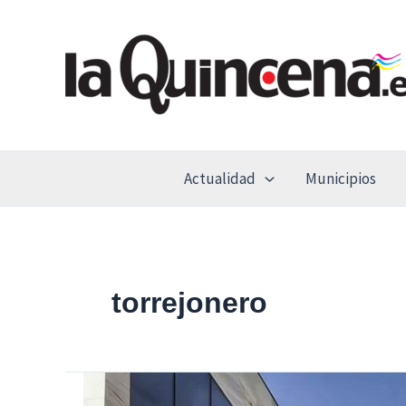
Ir
al
contenido
Actualidad
Municipios
torrejonero
El