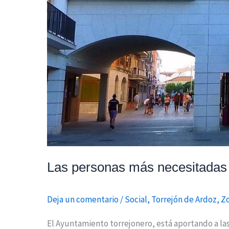
Las personas más necesitadas d
Deja un comentario
/
Social
,
Torrejón de Ardoz
,
Zo
El Ayuntamiento torrejonero, está aportando a las