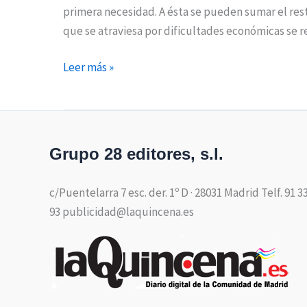
primera necesidad. A ésta se pueden sumar el res
que se atraviesa por dificultades económicas se 
Leer más »
Grupo 28 editores, s.l.
c/Puentelarra 7 esc. der. 1º D · 28031 Madrid Telf. 91 3
93 publicidad@laquincena.es