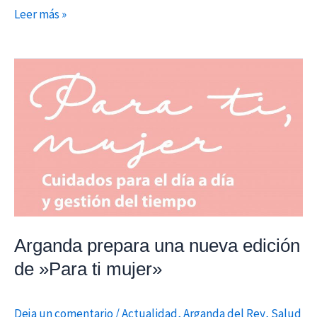
Leer más »
Arganda
prepara
una
nueva
edición
de
»Para
ti
mujer»
Arganda prepara una nueva edición
de »Para ti mujer»
Deja un comentario
/
Actualidad
,
Arganda del Rey
,
Salud