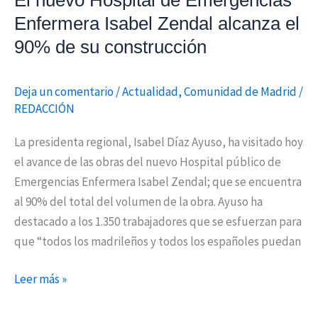
El nuevo Hospital de Emergencias
de
Enfermera Isabel Zendal alcanza el
su
90% de su construcción
construcción
Deja un comentario
/
Actualidad
,
Comunidad de Madrid
/
REDACCIÓN
La presidenta regional, Isabel Díaz Ayuso, ha visitado hoy
el avance de las obras del nuevo Hospital público de
Emergencias Enfermera Isabel Zendal; que se encuentra
al 90% del total del volumen de la obra. Ayuso ha
destacado a los 1.350 trabajadores que se esfuerzan para
que “todos los madrileños y todos los españoles puedan
Leer más »