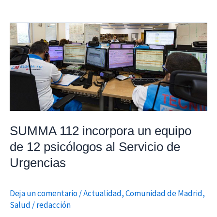
SUMMA
112
incorpora
un
equipo
de
12
psicólogos
SUMMA 112 incorpora un equipo
al
de 12 psicólogos al Servicio de
Servicio
Urgencias
de
Urgencias
Deja un comentario
/
Actualidad
,
Comunidad de Madrid
,
Salud
/
redacción