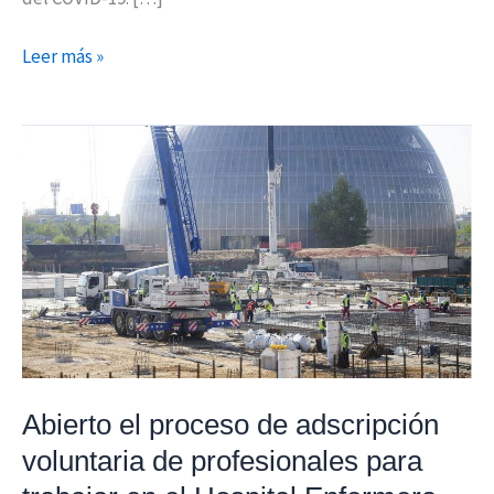
Leer más »
Abierto
el
proceso
de
adscripción
voluntaria
de
profesionales
para
trabajar
Abierto el proceso de adscripción
en
voluntaria de profesionales para
el