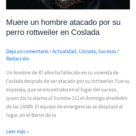
rottweiler
en
Coslada
Muere un hombre atacado por su
perro rottweiler en Coslada
Deja un comentario
/
Actualidad
,
Coslada
,
Sucesos
/
Redacción
Un hombre de 47 años ha fallecido en su vivienda de
Coslada después de ser atacado por su rottweiler. Fue su
expareja, que se encontraba en el lugar del suceso,
quien dio la alarma al Summa-112 el domingo alrededor
de las 14:00h. El equipo de emergencias se desplazó al
lugar, en el Barrio de la
Leer más »