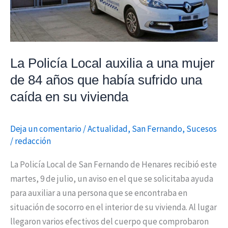
una
mujer
de
84
La Policía Local auxilia a una mujer
años
que
de 84 años que había sufrido una
había
caída en su vivienda
sufrido
una
Deja un comentario
/
Actualidad
,
San Fernando
,
Sucesos
caída
/
redacción
en
su
La Policía Local de San Fernando de Henares recibió este
vivienda
martes, 9 de julio, un aviso en el que se solicitaba ayuda
para auxiliar a una persona que se encontraba en
situación de socorro en el interior de su vivienda. Al lugar
llegaron varios efectivos del cuerpo que comprobaron