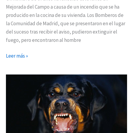
Mejorada del Campo a causa de un incendio que se ha
producido en la cocina de su vivienda. Los Bomberos de
la Comunidad de Madrid, que se presentaron en el lugar
del suceso tras recibir el aviso, pudieron extinguir el
fuego, pero encontraron al hombre
Leer más »
Muere
un
hombre
atacado
por
su
perro