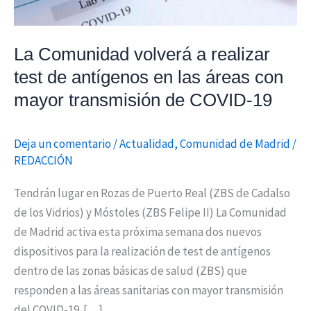
en
las
La Comunidad volverá a realizar
áreas
con
test de antígenos en las áreas con
mayor
mayor transmisión de COVID-19
transmisión
de
Deja un comentario
/
Actualidad
,
Comunidad de Madrid
/
COVID-
REDACCIÓN
19
Tendrán lugar en Rozas de Puerto Real (ZBS de Cadalso
de los Vidrios) y Móstoles (ZBS Felipe II) La Comunidad
de Madrid activa esta próxima semana dos nuevos
dispositivos para la realización de test de antígenos
dentro de las zonas básicas de salud (ZBS) que
responden a las áreas sanitarias con mayor transmisión
del COVID-19. […]