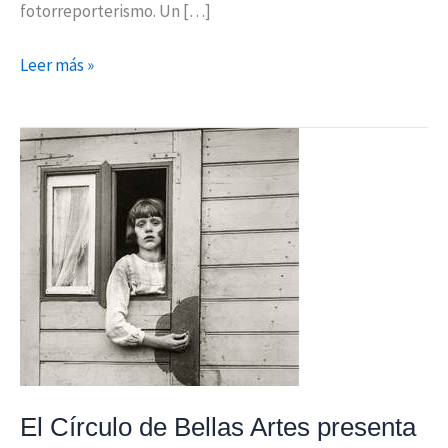
fotorreporterismo. Un […]
Leer más »
El
Círculo
de
Bellas
Artes
presenta
la
exposición
de
August
Sander:
El Círculo de Bellas Artes presenta