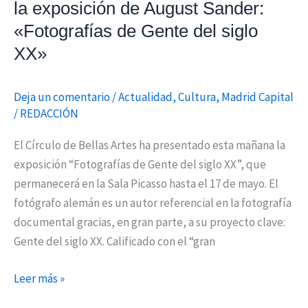
«Fotografías
la exposición de August Sander:
de
«Fotografías de Gente del siglo
Gente
XX»
del
siglo
XX»
Deja un comentario
/
Actualidad
,
Cultura
,
Madrid Capital
/
REDACCIÓN
El Círculo de Bellas Artes ha presentado esta mañana la
exposición “Fotografías de Gente del siglo XX”, que
permanecerá en la Sala Picasso hasta el 17 de mayo. El
fotógrafo alemán es un autor referencial en la fotografía
documental gracias, en gran parte, a su proyecto clave:
Gente del siglo XX. Calificado con el “gran
Leer más »