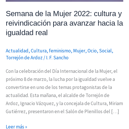
para
Semana de la Mujer 2022: cultura y
avanzar
reivindicación para avanzar hacia la
hacia
la
igualdad real
igualdad
real
Actualidad
,
Cultura
,
feminismo
,
Mujer
,
Ocio
,
Social
,
Torrejón de Ardoz
/
I. F. Sancho
Con la celebración del Día Internacional de la Mujer, el
próximo 8 de marzo, la lucha por la igualdad vuelve a
convertirse en uno de los temas protagonistas de la
actualidad. Esta mañana, el alcalde de Torrejón de
Ardoz, Ignacio Vázquez, y la concejala de Cultura, Miriam
Gutiérrez, presentaron en el Salón de Plenillos del […]
Leer más »