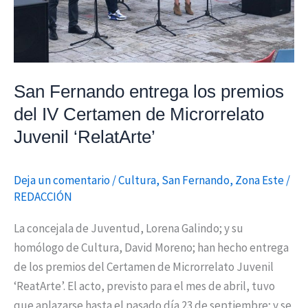
de
Microrrelato
Juvenil
‘RelatArte’
San Fernando entrega los premios
del IV Certamen de Microrrelato
Juvenil ‘RelatArte’
Deja un comentario
/
Cultura
,
San Fernando
,
Zona Este
/
REDACCIÓN
La concejala de Juventud, Lorena Galindo; y su
homólogo de Cultura, David Moreno; han hecho entrega
de los premios del Certamen de Microrrelato Juvenil
‘ReatArte’. El acto, previsto para el mes de abril, tuvo
que aplazarse hasta el pasado día 23 de septiembre; y se