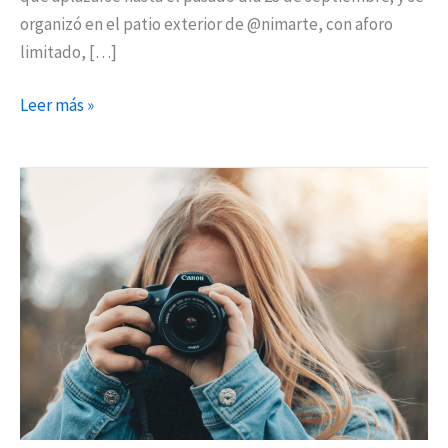
organizó en el patio exterior de @nimarte, con aforo
limitado, […]
Leer más »
Sanfer
presenta
‘Reactívate’,
un
programa
con
actividades
para
los
más