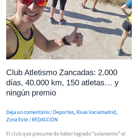
atletas…
y
ningún
premio
Club Atletismo Zancadas: 2.000
días, 40.000 km, 150 atletas… y
ningún premio
Deja un comentario
/
Deportes
,
Rivas Vaciamadrid
,
Zona Este
/
REDACCIÓN
El club que presume de haber logrado “solamente” el