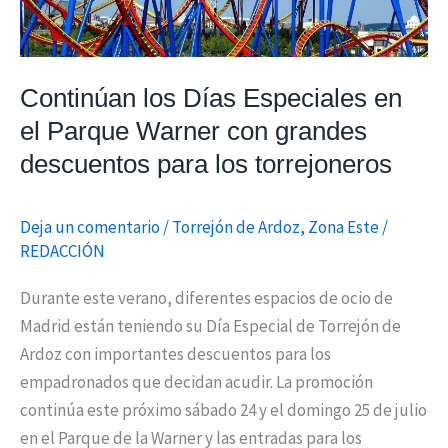
con
grandes
descuentos
Continúan los Días Especiales en
para
el Parque Warner con grandes
los
descuentos para los torrejoneros
torrejoneros
Deja un comentario
/
Torrejón de Ardoz
,
Zona Este
/
REDACCIÓN
Durante este verano, diferentes espacios de ocio de
Madrid están teniendo su Día Especial de Torrejón de
Ardoz con importantes descuentos para los
empadronados que decidan acudir. La promoción
continúa este próximo sábado 24 y el domingo 25 de julio
en el Parque de la Warner y las entradas para los