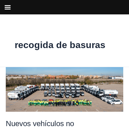
Ir
al
contenido
recogida de basuras
Nuevos
vehículos
no
contaminantes
para
la
limpieza
Nuevos vehículos no
y