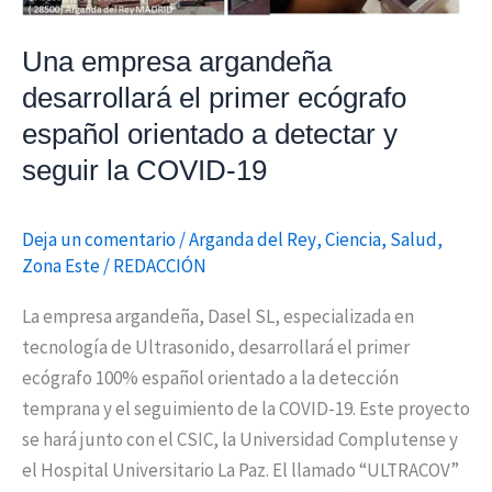
orientado
a
Una empresa argandeña
detectar
desarrollará el primer ecógrafo
y
español orientado a detectar y
seguir
seguir la COVID-19
la
COVID-
Deja un comentario
/
Arganda del Rey
,
Ciencia
,
Salud
,
19
Zona Este
/
REDACCIÓN
La empresa argandeña, Dasel SL, especializada en
tecnología de Ultrasonido, desarrollará el primer
ecógrafo 100% español orientado a la detección
temprana y el seguimiento de la COVID-19. Este proyecto
se hará junto con el CSIC, la Universidad Complutense y
el Hospital Universitario La Paz. El llamado “ULTRACOV”