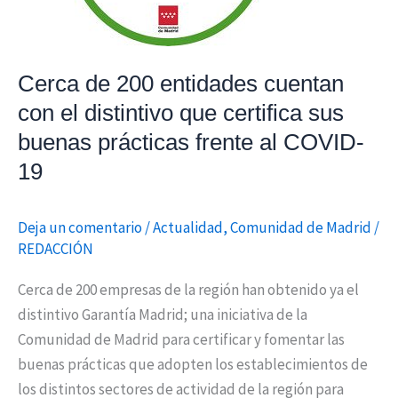
el
distintivo
que
Cerca de 200 entidades cuentan
certifica
sus
con el distintivo que certifica sus
buenas
buenas prácticas frente al COVID-
prácticas
19
frente
al
Deja un comentario
/
Actualidad
,
Comunidad de Madrid
/
COVID-
REDACCIÓN
19
Cerca de 200 empresas de la región han obtenido ya el
distintivo Garantía Madrid; una iniciativa de la
Comunidad de Madrid para certificar y fomentar las
buenas prácticas que adopten los establecimientos de
los distintos sectores de actividad de la región para