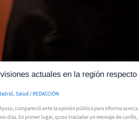
visiones actuales en la región respecto
Madrid
,
Salud
/
REDACCIÓN
yuso, compareció ante la opinión pública para informa acerca d
mos días. En primer lugar, quiso trasladar un mensaje de cariño,