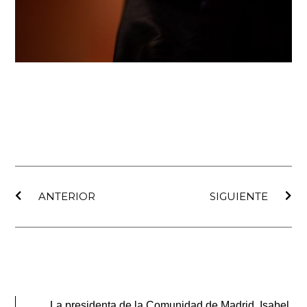
Ant
Sig
ANTERIOR
SIGUIENTE
La presidenta de la Comunidad de Madrid, Isabel