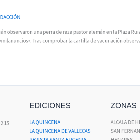
DACCIÓN
uán observaron una perra de raza pastor alemán en la Plaza Rui
 «milanuncios». Tras comprobar la cartilla de vacunación obser
EDICIONES
ZONAS
LA QUINCENA
ALCALA DE 
32 15
LA QUINCENA DE VALLECAS
SAN FERNAN
REVISTA SANTA EUGENIA
HENARES