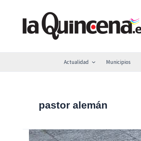
Ir
al
contenido
Actualidad
Municipios
pastor alemán
Incautada