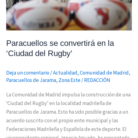
del
Rugby’
Paracuellos se convertirá en la
‘Ciudad del Rugby’
Deja un comentario
/
Actualidad
,
Comunidad de Madrid
,
Paracuellos de Jarama
,
Zona Este
/
REDACCIÓN
La Comunidad de Madrid impulsa la construcción de una
‘Ciudad del Rugby’ en la localidad madrileña de
Paracuellos de Jarama. Esto ha sido posible gracias a un
acuerdo suscrito con el propio ente municipal y las
Federaciones Madrileña y Española de este deporte. El
vicepresidente regional, Ignacio Aguado, ha presentado