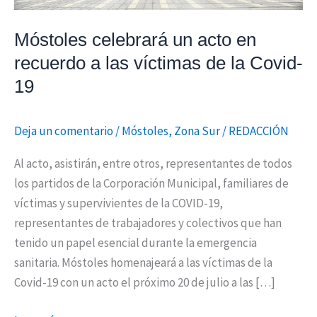
víctimas
de
Móstoles celebrará un acto en
la
recuerdo a las víctimas de la Covid-
Covid-
19
19
Deja un comentario
/
Móstoles
,
Zona Sur
/
REDACCIÓN
Al acto, asistirán, entre otros, representantes de todos
los partidos de la Corporación Municipal, familiares de
víctimas y supervivientes de la COVID-19,
representantes de trabajadores y colectivos que han
tenido un papel esencial durante la emergencia
sanitaria. Móstoles homenajeará a las víctimas de la
Covid-19 con un acto el próximo 20 de julio a las […]