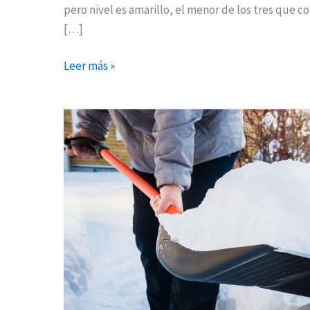
pero nivel es amarillo, el menor de los tres que
[…]
Leer más »
Torrejón
presta
el
uso
de
7.000
palas
a
los
vecinos