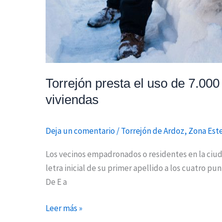
para
despejar
de
nieve
los
accesos
Torrejón presta el uso de 7.000
a
viviendas
sus
viviendas
Deja un comentario
/
Torrejón de Ardoz
,
Zona Est
Los vecinos empadronados o residentes en la ciuda
letra inicial de su primer apellido a los cuatro 
De E a
Leer más »