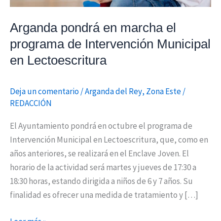
Municipal
en
Arganda pondrá en marcha el
Lectoescritura
programa de Intervención Municipal
en Lectoescritura
Deja un comentario
/
Arganda del Rey
,
Zona Este
/
REDACCIÓN
El Ayuntamiento pondrá en octubre el programa de
Intervención Municipal en Lectoescritura, que, como en
años anteriores, se realizará en el Enclave Joven. El
horario de la actividad será martes y jueves de 17:30 a
18:30 horas, estando dirigida a niños de 6 y 7 años. Su
finalidad es ofrecer una medida de tratamiento y […]