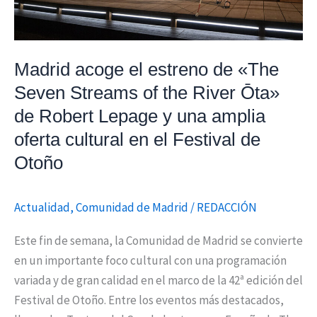
of
the
River
Madrid acoge el estreno de «The
Ōta»
Seven Streams of the River Ōta»
de
de Robert Lepage y una amplia
Robert
Lepage
oferta cultural en el Festival de
y
Otoño
una
amplia
Actualidad
,
Comunidad de Madrid
/
REDACCIÓN
oferta
cultural
Este fin de semana, la Comunidad de Madrid se convierte
en
en un importante foco cultural con una programación
el
variada y de gran calidad en el marco de la 42ª edición del
Festival
Festival de Otoño. Entre los eventos más destacados,
de