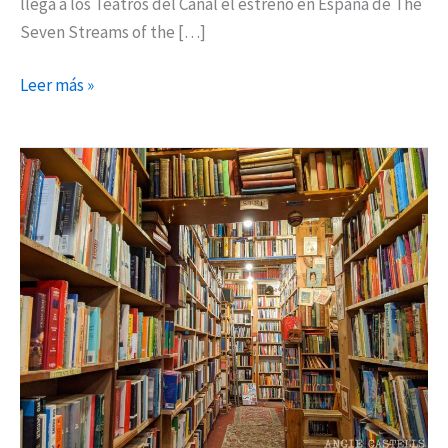
llega a los Teatros del Canal el estreno en España de The
Otoño
Seven Streams of the […]
Leer más »
Madrid
reclama
un
fondo
de
rescate
a
la
industria
cultural