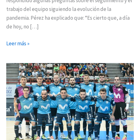
respondido algunas preguntas sobre el seguimiento y el
trabajo del equipo siguiendo la evolución de la
pandemia. Pérez ha explicado que: “Es cierto que, a día
de hoy, no […]
Leer más »
El
Movistar
Inter
FS
regala
invitaciones
al
fútbol
para